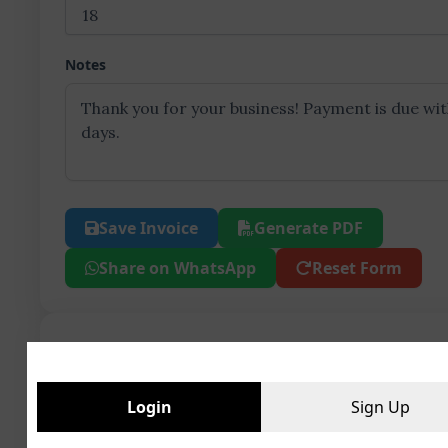
Notes
Save Invoice
Generate PDF
Share on WhatsApp
Reset Form
INVOICEMASTER
INVO
Login
Sign Up