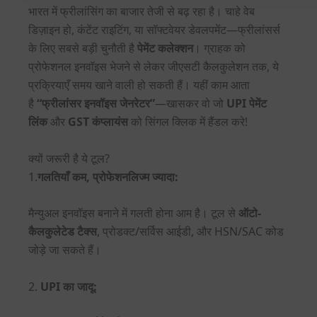
भारत में फ्रीलांसिंग का बाजार तेजी से बढ़ रहा है। चाहे वेब
डिज़ाइन हो, कंटेंट राइटिंग, या सॉफ्टवेयर डेवलपमेंट—फ्रीलांसर्स
के लिए सबसे बड़ी चुनौती है
पेमेंट कलेक्शन
। ग्राहक को
प्रोफेशनल इनवॉइस भेजने से लेकर जीएसटी कैलकुलेशन तक, ये
प्रक्रियाएँ समय खाने वाली हो सकती हैं। यहीं काम आता
है
“फ्रीलांसर इनवॉइस जेनरेटर”
—खासकर वो जो
UPI पेमेंट
लिंक
और
GST कंप्लायंस
को सिंगल क्लिक में हैंडल करे!
क्यों जरूरी है ये टूल?
1.
गलतियाँ कम, प्रोफेशनलिज्म ज्यादा:
मैन्युअल इनवॉइस बनाने में गलती होना आम है। टूल से
ऑटो-
कैलकुलेटेड टैक्स
, प्रोडक्ट/सर्विस आईडी, और HSN/SAC कोड
जोड़े जा सकते हैं।
2.
UPI का जादू: